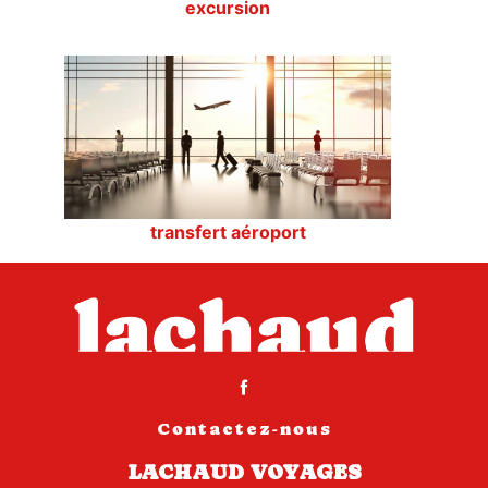
excursion
transfert aéroport
Contactez-nous
LACHAUD VOYAGES