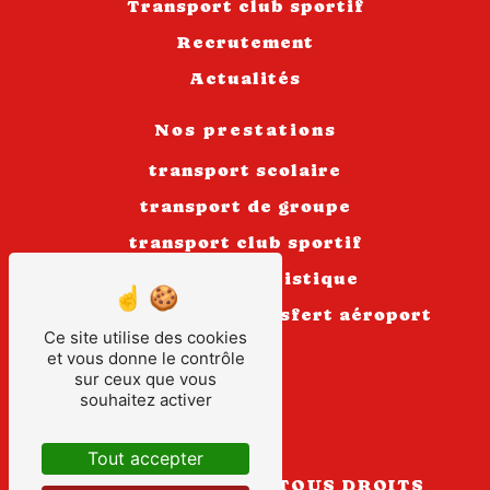
Transport club sportif
Recrutement
Actualités
Nos prestations
transport scolaire
transport de groupe
transport club sportif
transport touristique
autocar
transfert aéroport
Ce site utilise des cookies
ligne scolaire
et vous donne le contrôle
sur ceux que vous
voyage
souhaitez activer
excursion
Tout accepter
©
VISTALID
- 2026 - TOUS DROITS