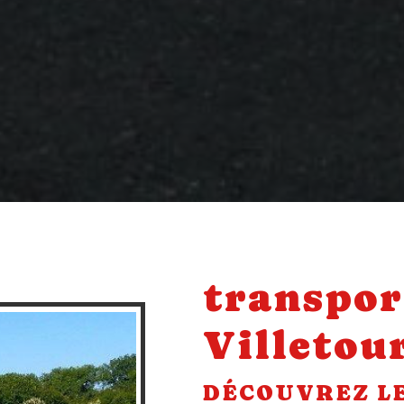
transpor
Villetou
DÉCOUVREZ L