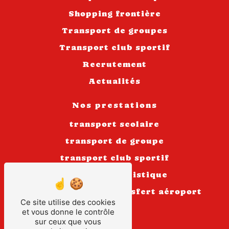
Shopping frontière
Transport de groupes
Transport club sportif
Recrutement
Actualités
Nos prestations
transport scolaire
transport de groupe
transport club sportif
transport touristique
autocar
transfert aéroport
Ce site utilise des cookies
ligne scolaire
et vous donne le contrôle
sur ceux que vous
voyage